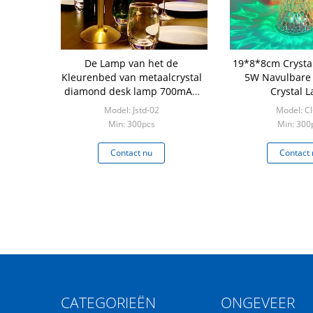
De Lamp van het de
19*8*8cm Crysta
Kleurenbed van metaalcrystal
5W Navulbare 
diamond desk lamp 700mAH
Crystal 
3 met Dimmer
Model: Jstd-02
Model: Cl
Min: 300pcs
Min: 300
Contact nu
Contact 
CATEGORIEËN
ONGEVEER