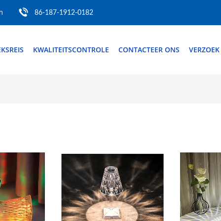
m
86-187-1912-0182
EKSREIS
KWALITEITSCONTROLE
CONTACTEER ONS
VERZOEK