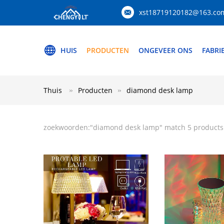
xst18719120182@163.co
HUIS
PRODUCTEN
ONGEVEER ONS
FABRI
Thuis
Producten
diamond desk lamp
zoekwoorden:"
diamond desk lamp
" match 5 products