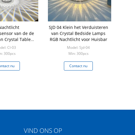
Nachtlicht
SJD 04 Klein het Verduisteren
sensor van de de
van Crystal Bedside Lamps
 Crystal Table
RGB Nachtlicht voor Huisbar
voor Nightstand
del: Cl-03
Model: Sjd-04
n: 300pcs
Min: 300pcs
ntact nu
Contact nu
VIND ONS OP